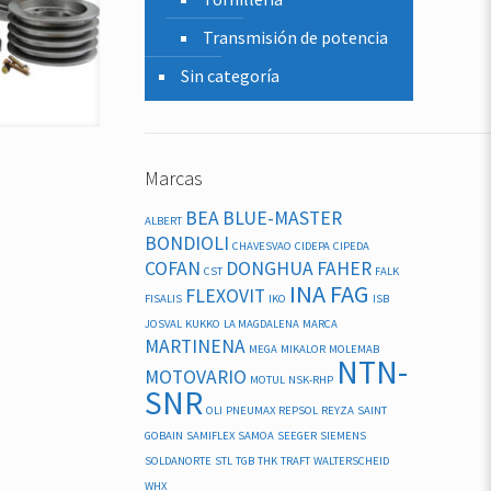
Transmisión de potencia
Sin categoría
Marcas
BEA
BLUE-MASTER
ALBERT
BONDIOLI
CHAVESVAO
CIDEPA
CIPEDA
COFAN
DONGHUA
FAHER
CST
FALK
INA FAG
FLEXOVIT
FISALIS
IKO
ISB
JOSVAL
KUKKO
LA MAGDALENA
MARCA
MARTINENA
MEGA
MIKALOR
MOLEMAB
NTN-
MOTOVARIO
MOTUL
NSK-RHP
SNR
OLI
PNEUMAX
REPSOL
REYZA
SAINT
GOBAIN
SAMIFLEX
SAMOA
SEEGER
SIEMENS
SOLDANORTE
STL
TGB
THK
TRAFT
WALTERSCHEID
WHX