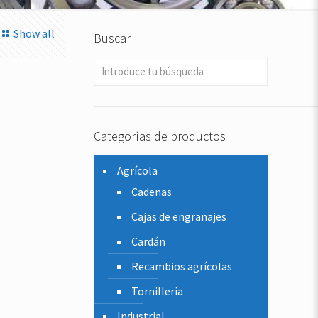
Show all
Buscar
Categorías de productos
Agrícola
Cadenas
Cajas de engranajes
Cardán
Recambios agrícolas
Tornillería
Industrial