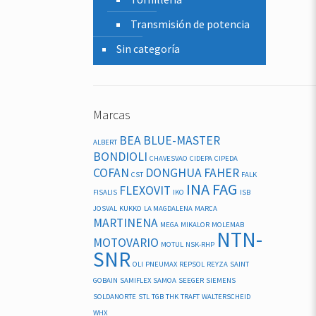
Transmisión de potencia
Sin categoría
Marcas
BEA
BLUE-MASTER
ALBERT
BONDIOLI
CHAVESVAO
CIDEPA
CIPEDA
COFAN
DONGHUA
FAHER
CST
FALK
INA FAG
FLEXOVIT
FISALIS
IKO
ISB
JOSVAL
KUKKO
LA MAGDALENA
MARCA
MARTINENA
MEGA
MIKALOR
MOLEMAB
NTN-
MOTOVARIO
MOTUL
NSK-RHP
SNR
OLI
PNEUMAX
REPSOL
REYZA
SAINT
GOBAIN
SAMIFLEX
SAMOA
SEEGER
SIEMENS
SOLDANORTE
STL
TGB
THK
TRAFT
WALTERSCHEID
WHX