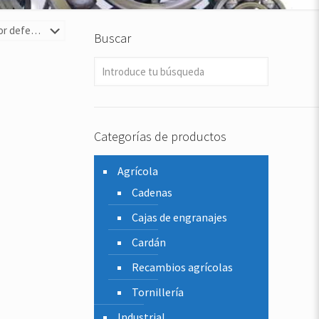
Buscar
Categorías de productos
Agrícola
Cadenas
Cajas de engranajes
Cardán
Recambios agrícolas
Tornillería
Industrial